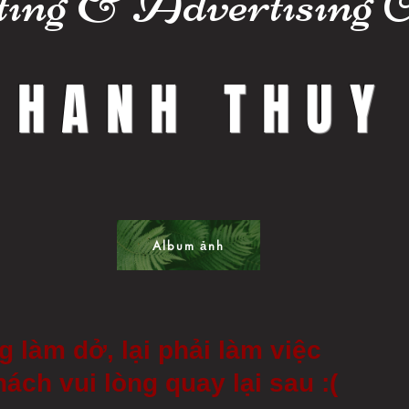
ting & Advertising C
HANH THUY
Album ảnh
 làm dở, lại phải làm việc
ách vui lòng quay lại sau :(