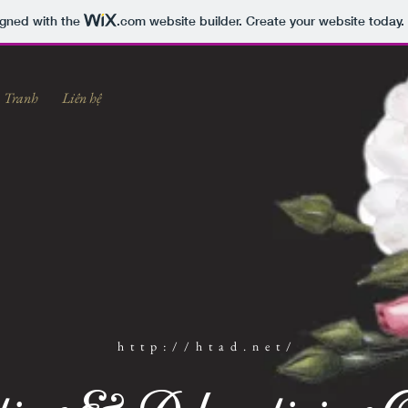
igned with the
.com
website builder. Create your website today.
Tranh
Liên hệ
http://htad.net/